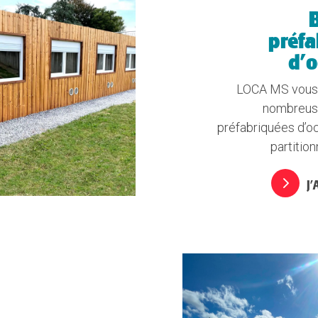
préfa
d'o
LOCA MS vous
nombreuse
préfabriquées d’o
partition
J’