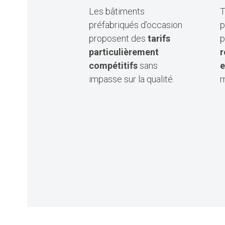
Les bâtiments
T
préfabriqués d’occasion
p
proposent des
tarifs
p
particulièrement
r
compétitifs
sans
e
impasse sur la qualité.
m