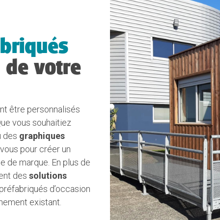
abriqués
 de votre
t être personnalisés
Que vous souhaitiez
 des
graphiques
c vous pour créer un
ge de marque. En plus de
ment des
solutions
 préfabriqués d’occasion
nement existant.