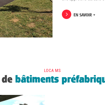
EN SAVOIR +
LOCA MS
 de
bâtiments préfabri