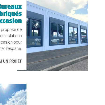
Bureaux
briqués
ccasion
 propose de
s solutions
ccasion pour
ner l’espace.
AI UN PROJET