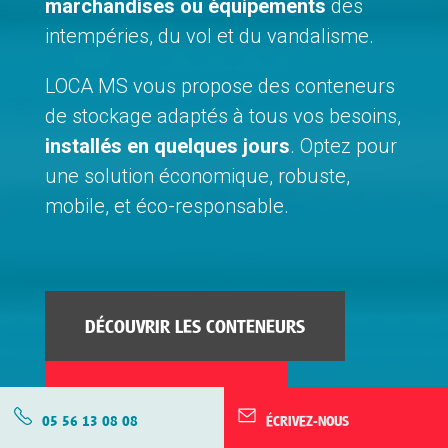
marchandises ou équipements
des
intempéries, du vol et du vandalisme.
LOCA MS vous propose des conteneurs
de stockage adaptés à tous vos besoins,
installés en quelques jours
. Optez pour
une solution économique, robuste,
mobile, et éco-responsable.
DÉCOUVRIR LES CONTENEURS
ESTIMER MON PROJET
APPELEZ-NOUS
05 56 13 08 08
ÉCRIVEZ-NOUS
ÉCRIVEZ-NOUS